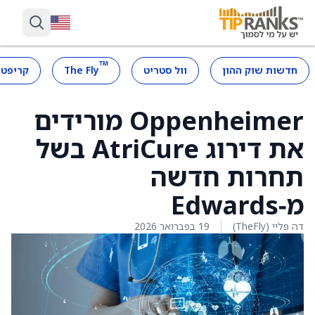
™
חדשות שוק ההון
וול סטריט
The Fly
קריפטו
Oppenheimer מורידים
את דירוג AtriCure בשל
תחרות חדשה
מ‑Edwards
דה פליי (TheFly)
19 בפברואר 2026