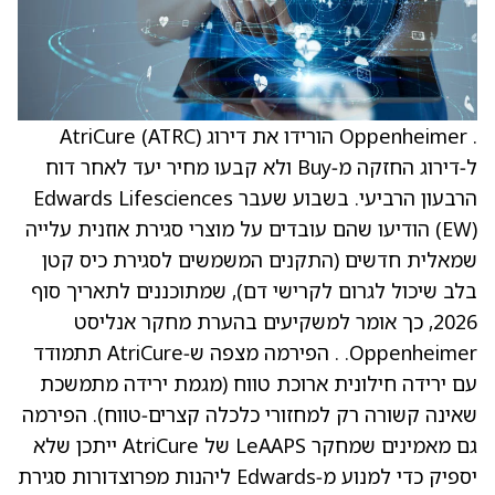
. Oppenheimer הורידו את דירוג AtriCure (ATRC)
ל‑דירוג החזקה מ‑Buy ולא קבעו מחיר יעד לאחר דוח
הרבעון הרביעי. בשבוע שעבר Edwards Lifesciences
(EW) הודיעו שהם עובדים על מוצרי סגירת אוזנית עלייה
שמאלית חדשים (התקנים המשמשים לסגירת כיס קטן
בלב שיכול לגרום לקרישי דם), שמתוכננים לתאריך סוף
2026, כך אומר למשקיעים בהערת מחקר אנליסט
Oppenheimer. . הפירמה מצפה ש‑AtriCure תתמודד
עם ירידה חילונית ארוכת טווח (מגמת ירידה מתמשכת
שאינה קשורה רק למחזורי כלכלה קצרים‑טווח). הפירמה
גם מאמינים שמחקר LeAAPS של AtriCure ייתכן שלא
יספיק כדי למנוע מ‑Edwards ליהנות מפרוצדורות סגירת