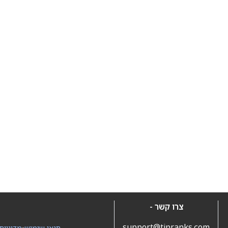
צרו קשר -
support@tipranks.com
תנאי שימוש
•
מדיניות