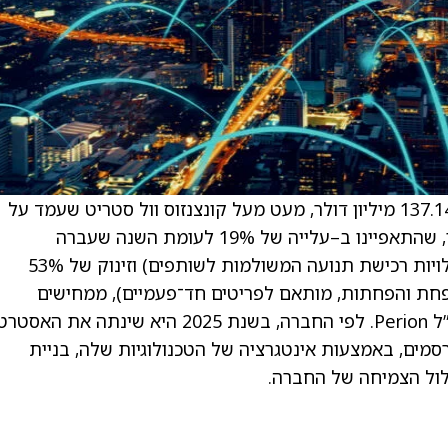
. החברה דיווחה על הכנסות רבעוניות (Q4) של 137.14 מיליון דולר, מעט מעל קונצנזוס וול סטריט שעמד על
136.53 מיליון דולר. “ביצועי הרבעון הרביעי שלנו, שהתאפיינו ב–עלייה של 19% לעומת השנה שעברה
ב–Contribution ex-TAC (רווח תרומה בניכוי עלויות רכישת תנועה המשולמות לשותפים) וזינוק של 53%
 ריבית, מסים, פחת והפחתות, מותאם לפריטים חד־פעמיים), ממחישים
ש–Perion One מנצחת,” אמר טל יעקבסון, מנכ”ל Perion. לפי החברה, בשנת 2025 היא שינתה א
מים, באמצעות אינטגרציה של הטכנולוגיות שלה, בניית
לול הצמיחה של החברה.