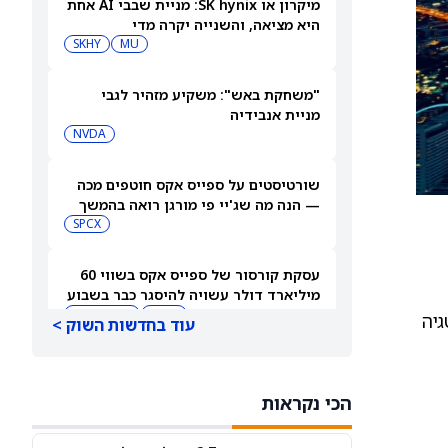
מיקרון או SK hynix: מניית שבבי AI אחת
היא מציאה, והשנייה יקרה מדי
SKHY
MU
"משחקת באש": משקיע מזהיר לגבי
מניית אנבידיה
NVDA
שורטיסטים על ספייס אקס חוטפים מכה
— הנה מה שג'יי פי מורגן רואה בהמשך
SPCX
עסקת קורסור של ספייס אקס בשווי 60
מיליארד דולר עשויה להיסגר כבר בשבוע
הבא… אבל המותג Cursor עלול להיעלם
SPCX
PC:CURSO
ת האסטרטגיה
עוד בחדשות השוק >
מניית מעקב? ג'פריס גרופ שוקלת את
הספקולציות על מיזוג בין SpaceX
הכי נקראות
לטסלה
JEF
SPCX