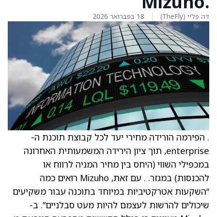
.Mizuho
דה פליי (TheFly)
18 בפברואר 2026
. הפירמה הורידה מחירי יעד לכל קבוצת תוכנת ה-
enterprise, תוך ציון הירידה המשמעותית האחרונה
במכפילי השווי (היחס בין מחיר המניה לרווח או
להכנסות) במגזר. . עם זאת, Mizuho רואים כמה
“השקעות אטרקטיביות במיוחד בתוכנה עבור משקיעים
שיכולים להרשות לעצמם להיות מעט סבלניים”. ב-