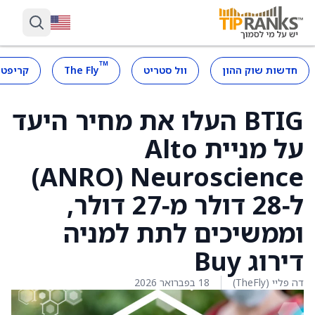
™
חדשות שוק ההון
וול סטריט
The Fly
קריפטו
BTIG העלו את מחיר היעד
על מניית Alto
Neuroscience ‏(ANRO)
ל‑28 דולר מ‑27 דולר,
וממשיכים לתת למניה
דירוג Buy
דה פליי (TheFly)
18 בפברואר 2026