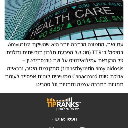
עם זאת, התמונה הרחבה יותר היא שהשקת Amvuttra
בטיפול ב־TTR (סוג של הפרעת חלבון תורשתית ותלוית
גיל הנקראת עמילואידוזיס על שם טרנסתירטין –
transthyretin amyloidosis) מתקדמת היטב, ובראייה
ארוכת טווח Canaccord ממשיכים לזהות אפסייד לעומת
תחזיות החברה עצמה ותחזיות וול סטריט.
חפשו אותנו -