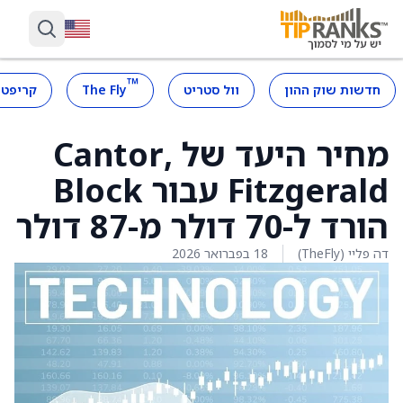
™
חדשות שוק ההון
וול סטריט
The Fly
קריפטו
מחיר היעד של ,Cantor
Fitzgerald עבור Block
הורד ל-70 דולר מ-87 דולר
דה פליי (TheFly)
18 בפברואר 2026