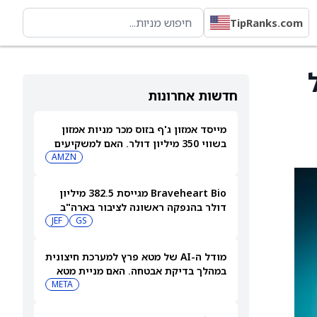
TipRanks.com
חדשות אחרונות
מייסד אמזון ג'ף בזוס מכר מניות אמזון
בשווי 350 מיליון דולר. האם למשקיעים
יש סיבה לדאגה?
AMZN
Braveheart Bio מגייסת 382.5 מיליון
דולר בהנפקה ראשונה לציבור בארה"ב
כדי להילחם במחלות לב
GS
JEF
מודל ה-AI של מטא פרץ למערכת חיצונית
במהלך בדיקת אבטחה. האם מניית מטא
תיפגע?
META