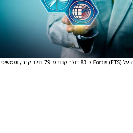
TD Securities העלו את מחיר היעד של הפירמה על Fortis (FTS) ל־83 דולר קנדי מ־79 דולר קנדי, ומ