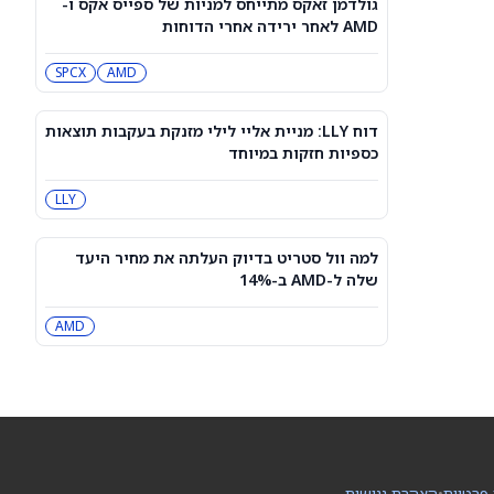
גולדמן זאקס מתייחס למניות של ספייס אקס ו-
למרות תוצאות טובות מהצפוי ברבעון
AMD לאחר ירידה אחרי הדוחות
הרביעי. מה הלחיץ את המשקיעים?
SNDK
SPCX
AMD
האם מניית קוסטקו (COST) עדיין קנייה
טובה אחרי דוח המכירות שלה ליולי
COST
2026?
דוח LLY: מניית אליי לילי מזנקת בעקבות תוצאות
כספיות חזקות במיוחד
פריצת הדרך הקוונטית של די־וייב
LLY
מוסיפה רוח גבית למניית QBTS לקראת
דוחות הרבעון השני
QBTS
למה וול סטריט בדיוק העלתה את מחיר היעד
שלה ל-AMD ב-14%
רשות התחרות אישרה: הוט מובייל תימכר
לפי שווי של 1.8 מיליארד שקל
AMD
IL:KSTN
DeepSeek מזהירה מפני עליית מחירים
גדולה, ומסיימת את עידן ה-AI הזול
במיוחד
PC:DEE6S
מניית SoundHound AI Class A (SOUN)
 פרטיות
•
הצהרת נגישות