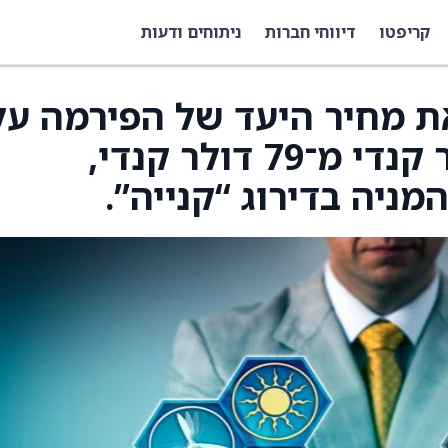
קריפטו
דיווחי חברות
ניתוחים ודעות
TD S העלו את מחיר היעד של הפירמה על
Fortis (FTS) ל־83 דולר קנדי מ־79 דולר קנדי,
ניה בדירוג “קנייה”.