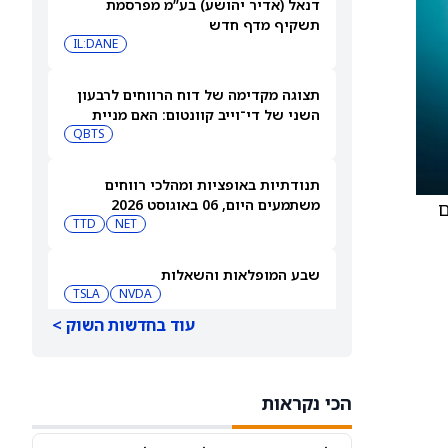
דנאל (אדיר יהושע) בע”מ מפרסמת
תשקיף מדף חדש
IL:DANE
תצוגה מקדימה של דוח הרווחים לרבעון
השני של די־וייב קוונטום: האם מניית
(QBTS) יכולה להמשיך לבנות על רבעון
QBTS
הפריצה שלה?
תנודתיות באופציות ומהלכי רווחים
משתמעים היום, 06 באוגוסט 2026
משיכים
TTD
NET
שבע המופלאות והשאלות
TSLA
NVDA
עוד בחדשות השוק >
SPCX, אנבידיה – קאת'י ווד מהמרת
בגדול על ספייס אקס ואנבידיה, ומוכרת
את פלנטיר
CRCL
NVDA
הכי נקראות
מניית סנדיסק (SNDK) נופלת ב-10%