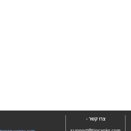
צרו קשר -
support@tipranks.com
תנאי שימוש
•
מדיניות