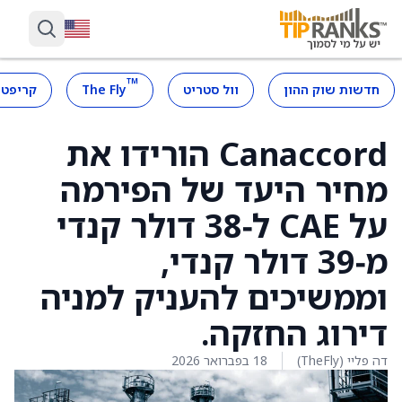
™
חדשות שוק ההון
וול סטריט
The Fly
קריפטו
Canaccord הורידו את
מחיר היעד של הפירמה
על CAE ל‑38 דולר קנדי
מ‑39 דולר קנדי,
וממשיכים להעניק למניה
דירוג החזקה.
דה פליי (TheFly)
18 בפברואר 2026