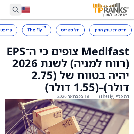
™
חדשות שוק ההון
וול סטריט
The Fly
קריפטו
Medifast צופים כי ה־EPS
(רווח למניה) לשנת 2026
יהיה בטווח של (2.75
דולר)–(1.55 דולר)
דה פליי (TheFly)
18 בפברואר 2026