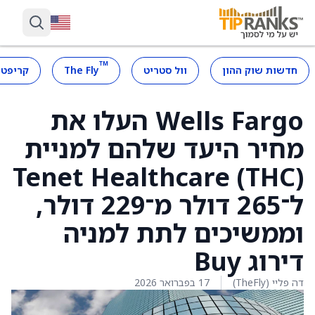
™
חדשות שוק ההון
וול סטריט
The Fly
קריפטו
Wells Fargo העלו את
מחיר היעד שלהם למניית
Tenet Healthcare (THC)
ל־265 דולר מ־229 דולר,
וממשיכים לתת למניה
דירוג Buy
דה פליי (TheFly)
17 בפברואר 2026