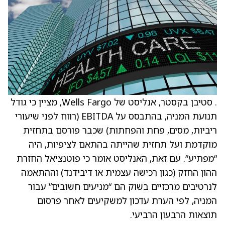
. סטיבן בקסטר, אנליסט של Wells Fargo, מציין כי גודל
תנועת המניה, בהתבסס על EBITDA (רווח לפני שיעורי
ריביות, מסים, פחת והפחתות) שכבר פורסם בתחזית
מוקדמת ועל תחזית שהייתה בהתאם לציפיות, היה
“מפתיע”. עם זאת, האנליסט אומר כי פוטנציאל החזרת
ההון החזק (כגון רכישה עצמית או דיבידנד) וההתאמה
לנרטיבים מרכזיים בשוק הם “מניעים חשובים” עבור
המניה, לפי הערת עדכון למשקיעים לאחר פרסום
תוצאות הרבעון הרביעי.