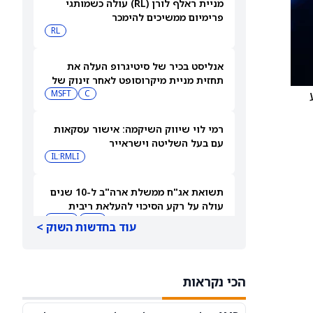
מניית ראלף לורן (RL) עולה כשמותגי
פרימיום ממשיכים להימכר
RL
אנליסט בכיר של סיטיגרופ העלה את
תחזית מניית מיקרוסופט לאחר זינוק של
ע
43% במכירות Azure של מיקרוסופט
C
MSFT
רמי לוי שיווק השיקמה: אישור עסקאות
עם בעל השליטה וישראייר
IL:RMLI
תשואת אג"ח ממשלת ארה"ב ל-10 שנים
עולה על רקע הסיכוי להעלאת ריבית
QQQ
DIA
עוד בחדשות השוק >
גולדמן זאקס אומרת: 'לקנות את הירידה'
ב-2 מניות זיכרון בתחום ה-AI
הכי נקראות
MU
GS