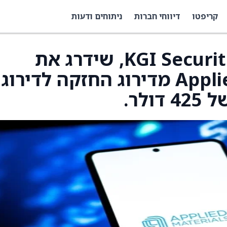
קריפטו
דיווחי חברות
ניתוחים ודעות
האנליסט ליאון צ’ן, KGI Securities, שידרג את
Applied Materials (AMAT) מדירוג החזקה לדירוג
לר.