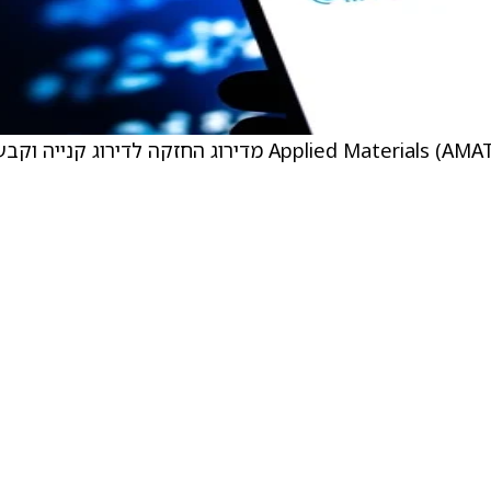
האנליסט ליאון צ’ן, KGI Securities, שידרג את Applied Materials (AMAT) מדירוג החזקה לדירוג קנייה וקב