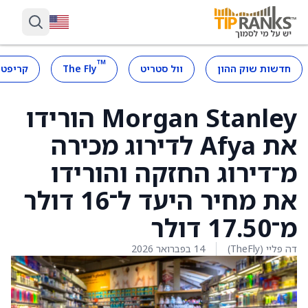
™
חדשות שוק ההון
וול סטריט
The Fly
קריפטו
Morgan Stanley הורידו
את Afya לדירוג מכירה
מ־דירוג החזקה והורידו
את מחיר היעד ל־16 דולר
מ־17.50 דולר
דה פליי (TheFly)
14 בפברואר 2026