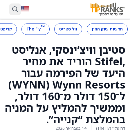
™
חדשות שוק ההון
וול סטריט
The Fly
קריפטו
סטיבן וויצ’ינסקי, אנליסט
,Stifel הוריד את מחיר
היעד של הפירמה עבור
Wynn Resorts ‏(WYNN)
ל־150 דולר מ־160 דולר,
וממשיך להמליץ על המניה
בהמלצת “קנייה”.
דה פליי (TheFly)
14 בפברואר 2026