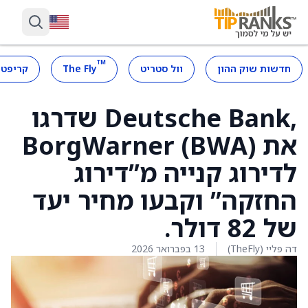
™
חדשות שוק ההון
וול סטריט
The Fly
קריפטו
,Deutsche Bank שדרגו
את BorgWarner (BWA)
לדירוג קנייה מ”דירוג
החזקה” וקבעו מחיר יעד
של 82 דולר.
דה פליי (TheFly)
13 בפברואר 2026