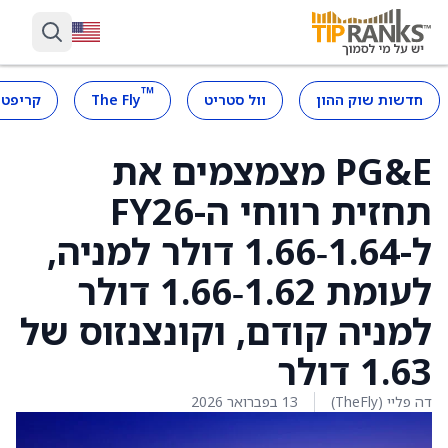
™
חדשות שוק ההון
וול סטריט
The Fly
קריפטו
PG&E מצמצמים את
תחזית רווחי ה-FY26
ל-1.64‑1.66 דולר למניה,
לעומת 1.62‑1.66 דולר
למניה קודם, וקונצנזוס של
1.63 דולר
דה פליי (TheFly)
13 בפברואר 2026