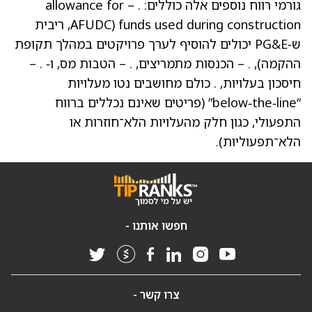
גורמי רווח נוספים אלה כוללים: . – allowance for
funds used during construction ‏(AFUDC, ריבית
ש‑PG&E יכולים להוסיף לערך פרויקטים במהלך תקופת
ההקמה), . – הכנסות מתמריצים, . – הטבות מס, ו‑ . –
חיסכון בעלויות, . כולם מחושבים נטו מעלויות
“below‑the‑line” (פריטים שאינם נכללים ברווח
התפעולי, כגון חלק מהעלויות הלא־חוזרות או
הלא־תפעוליות).
חפשו אותנו -
צרו קשר -