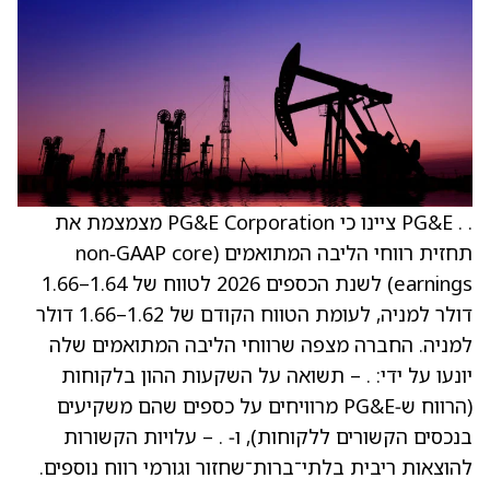
. . PG&E ציינו כי PG&E Corporation מצמצמת את
תחזית רווחי הליבה המתואמים (non‑GAAP core
earnings) לשנת הכספים 2026 לטווח של 1.64–1.66
דולר למניה, לעומת הטווח הקודם של 1.62–1.66 דולר
למניה. החברה מצפה שרווחי הליבה המתואמים שלה
יונעו על ידי: . – תשואה על השקעות ההון בלקוחות
(הרווח ש‑PG&E מרוויחים על כספים שהם משקיעים
בנכסים הקשורים ללקוחות), ו‑ . – עלויות הקשורות
להוצאות ריבית בלתי־ברות־שחזור וגורמי רווח נוספים.