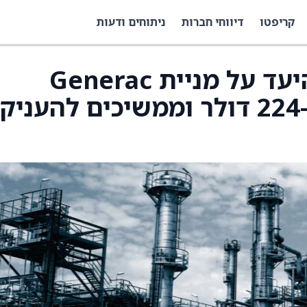
קריפטו
דיווחי חברות
ניתוחים ודעות
BofA העלו את מחיר היעד על מניית Generac
(GNRC) ל-260 דולר מ-224 דולר וממשיכים להעניק