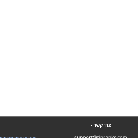
צרו קשר -
support@tipranks.com
תנאי שימוש
•
מדיניות