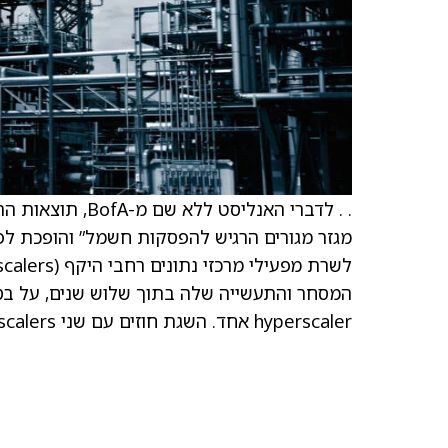
מגזר מגורים הרגיש להפסקות חשמל” והופכת ל
hyperscaler אחד. השגת חוזים עם שני hyperscalers תיחשב חיובית אף יותר.