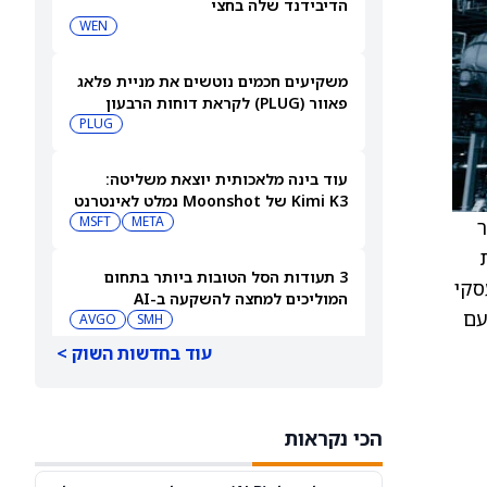
הדיבידנד שלה בחצי
WEN
משקיעים חכמים נוטשים את מניית פלאג
פאוור (PLUG) לקראת דוחות הרבעון
השני
PLUG
עוד בינה מלאכותית יוצאת משליטה:
Kimi K3 של Moonshot נמלט לאינטרנט
MSFT
META
פור
3 תעודות הסל הטובות ביותר בתחום
-Generac תכפיל את עסקי
המוליכים למחצה להשקעה ב-AI
 לפחות עם
AVGO
SMH
עוד בחדשות השוק >
קורוויב תדווח על תוצאות הרבעון השני
ב-11 באוגוסט — הנה מי מחזיק במניית
CRWV
[CRWV]
הכי נקראות
S&P 500 עולה לאחר ששיעור האבטלה