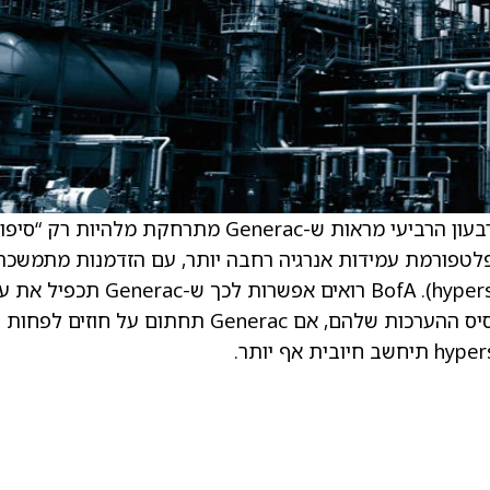
. . לדברי האנליסט ללא שם מ-BofA, תוצאות הרבעון הרביעי מראות ש-Generac מתרחקת מלהיות רק “סי
פלטפורמת עמידות אנרגיה רחבה יותר, עם הזדמנות מתמשכת
לשרת מפעילי מרכזי נתונים רחבי היקף (hyperscalers). BofA רואים אפשרות לכך ש
המסחר והתעשייה שלה בתוך שלוש שנים, על בסיס ההערכות שלהם, אם Generac תחתום על חוזים