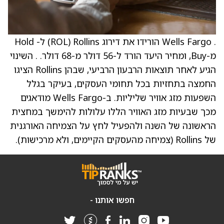
. Wells Fargo הורידו את דירוג Rollins ‏(ROL) ל- Hold
מ-Buy, ומחיר היעד הורד ל-56 דולר מ-68 דולר. . השינוי
הגיע לאחר תוצאות הרבעון הרביעי, שבהן Rollins הציגו
החמצה בתחזיות בכל תחומי העסקים, בעיקר בגלל
השפעות מזג אוויר שליליות. ב-Wells Fargo מודאגים
מכך שבעיות מזג האוויר הללו עלולות להימשך במחצית
הראשונה של השנה ולהפעיל לחץ על הצמיחה האורגנית
של Rollins (צמיחה מהעסקים הקיימים, ולא מרכישות).
חפשו אותנו -