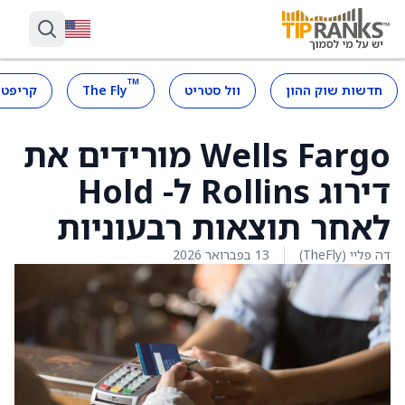
™
חדשות שוק ההון
וול סטריט
The Fly
קריפטו
Wells Fargo מורידים את
דירוג Rollins ל- Hold
לאחר תוצאות רבעוניות
דה פליי (TheFly)
13 בפברואר 2026