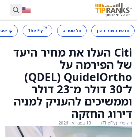
™
חדשות שוק ההון
וול סטריט
The Fly
קריפטו
Citi העלו את מחיר היעד
של הפירמה על
QuidelOrtho ‏(QDEL)
ל־30 דולר מ־23 דולר
וממשיכים להעניק למניה
דירוג החזקה
דה פליי (TheFly)
13 בפברואר 2026