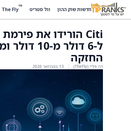
™
The Fly
חדשות שוק ההון
וול סטריט
ל-6 דולר מ-
החזקה
דה פליי (TheFly)
13 בפברואר 2026