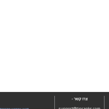
צרו קשר -
support@tipranks.com
תנאי שימוש
•
מדיניות