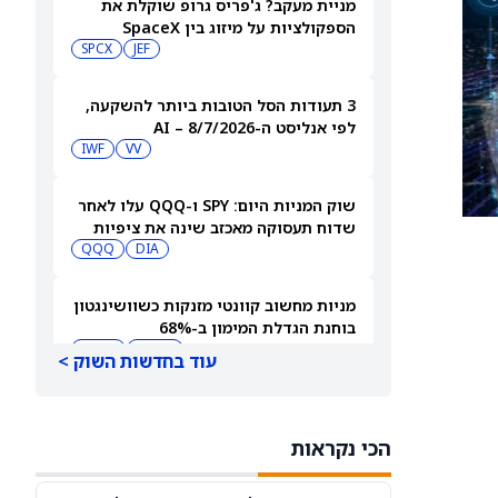
מניית מעקב? ג'פריס גרופ שוקלת את
הספקולציות על מיזוג בין SpaceX
לטסלה
JEF
SPCX
3 תעודות הסל הטובות ביותר להשקעה,
לפי אנליסט ה-AI – 8/7/2026
IWF
VV
שוק המניות היום: SPY ו-QQQ עלו לאחר
שדוח תעסוקה מאכזב שינה את ציפיות
הריבית
DIA
QQQ
מניות מחשוב קוונטי מזנקות כשוושינגטון
בוחנת הגדלת המימון ב-68%
QBTS
IONQ
עוד בחדשות השוק >
המניות המובילות בעליות במדד S&P 500
היום, 7.8.26
הכי נקראות
QQQ
DIA