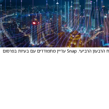
הפירמה עדכנו את מודל Snap הפיננסי לאחר דוח הרבעון הרביעי. Snap עדיין מתמודדים עם בעיות בפרסום