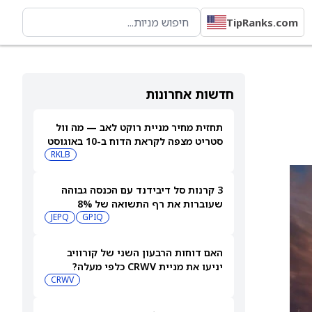
TipRanks.com
חדשות אחרונות
תחזית מחיר מניית רוקט לאב — מה וול
סטריט מצפה לקראת הדוח ב-10 באוגוסט
RKLB
3 קרנות סל דיבידנד עם הכנסה גבוהה
שעוברות את רף התשואה של 8%
JEPQ
GPIQ
האם דוחות הרבעון השני של קורוויב
יניעו את מניית CRWV כלפי מעלה?
CRWV