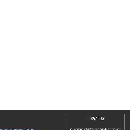
צרו קשר -
support@tipranks.com
תנאי שימוש
•
מדיניות