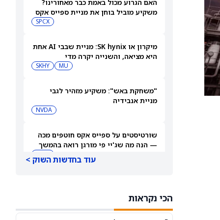
האם הגרוע מכול באמת כבר מאחורינו?
משקיע מוביל בוחן את מניית ספייס אקס
SPCX
מיקרון או SK hynix: מניית שבבי AI אחת
היא מציאה, והשנייה יקרה מדי
SKHY
MU
"משחקת באש": משקיע מזהיר לגבי
מניית אנבידיה
NVDA
שורטיסטים על ספייס אקס חוטפים מכה
— הנה מה שג'יי פי מורגן רואה בהמשך
SPCX
עוד בחדשות השוק >
עסקת קורסור של ספייס אקס בשווי 60
מיליארד דולר עשויה להיסגר כבר בשבוע
הכי נקראות
הבא… אבל המותג Cursor עלול להיעלם
SPCX
PC:CURSO