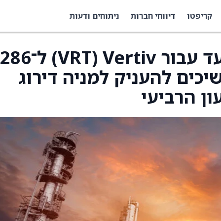
קריפטו
דיווחי חברות
ניתוחים ודעות
Citi העלו את מחיר היעד עבור Vertiv ‏(VRT) ל־286
לר, וממשיכים להעניק למניה דירוג