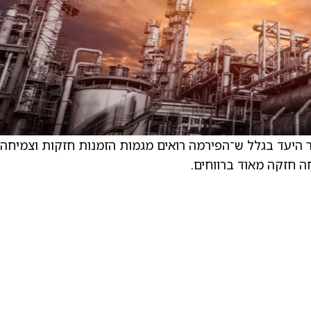
ט של Citi, העלה את מחיר היעד בגלל ש־הפירמה רואים מגמות הזמנות חזקות וצמיחה
ה חזקה מאוד ברווחים.