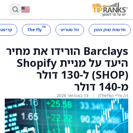
™
חדשות שוק ההון
וול סטריט
The Fly
קריפטו
Barclays הורידו את מחיר
היעד על מניית Shopify
(SHOP) ל-130 דולר
מ-140 דולר
דה פליי (TheFly)
13 בפברואר 2026