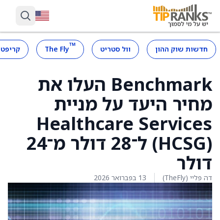
™
חדשות שוק ההון
וול סטריט
The Fly
קריפטו
Benchmark העלו את
מחיר היעד על מניית
Healthcare Services
‏(HCSG) ל־28 דולר מ־24
דולר
דה פליי (TheFly)
13 בפברואר 2026