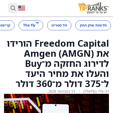
™
חדשות שוק ההון
וול סטריט
The Fly
קריפטו
Freedom Capital הורידו
את Amgen (AMGN)
לדירוג החזקה מ־Buy
והעלו את מחיר היעד
ל־375 דולר מ־360 דולר
דה פליי (TheFly)
13 בפברואר 2026