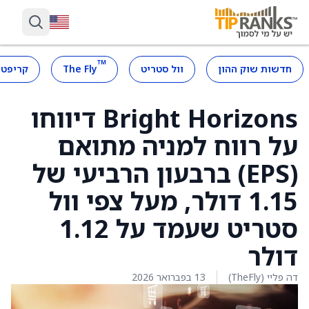
™
חדשות שוק ההון
וול סטריט
The Fly
קריפטו
Bright Horizons דיווחו
על רווח למניה מתואם
(EPS) ברבעון הרביעי של
1.15 דולר, מעל צפי וול
סטריט שעמד על 1.12
דולר
דה פליי (TheFly)
13 בפברואר 2026