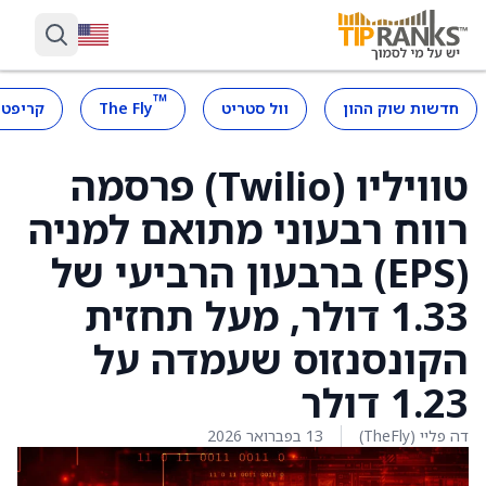
™
חדשות שוק ההון
וול סטריט
The Fly
קריפטו
טוויליו (Twilio) פרסמה
רווח רבעוני מתואם למניה
(EPS) ברבעון הרביעי של
1.33 דולר, מעל תחזית
הקונסנזוס שעמדה על
1.23 דולר
דה פליי (TheFly)
13 בפברואר 2026