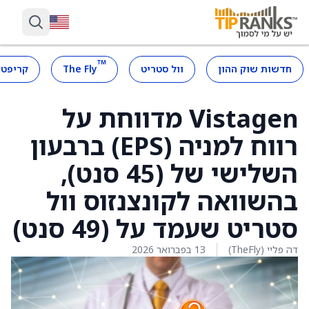
™
חדשות שוק ההון
וול סטריט
The Fly
קריפטו
Vistagen מדווחת על
רווח למניה (EPS) ברבעון
השלישי של (45 סנט),
בהשוואה לקונצנזוס וול
סטריט שעמד על (49 סנט)
דה פליי (TheFly)
13 בפברואר 2026