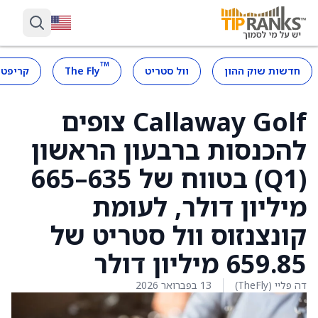
™
חדשות שוק ההון
וול סטריט
The Fly
קריפטו
Callaway Golf צופים
להכנסות ברבעון הראשון
(Q1) בטווח של 635–665
מיליון דולר, לעומת
קונצנזוס וול סטריט של
659.85 מיליון דולר
דה פליי (TheFly)
13 בפברואר 2026