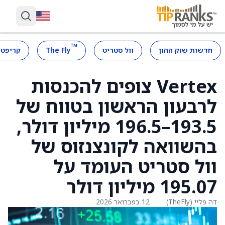
™
חדשות שוק ההון
וול סטריט
The Fly
קריפטו
Vertex צופים להכנסות
לרבעון הראשון בטווח של
193.5–196.5 מיליון דולר,
בהשוואה לקונצנזוס של
וול סטריט העומד על
195.07 מיליון דולר
דה פליי (TheFly)
12 בפברואר 2026