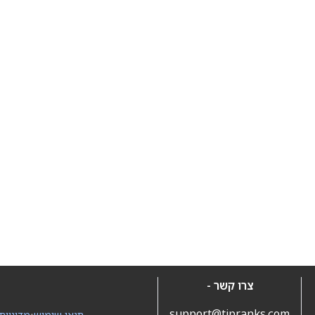
צרו קשר -
support@tipranks.com
תנאי שימוש
•
מדיניות