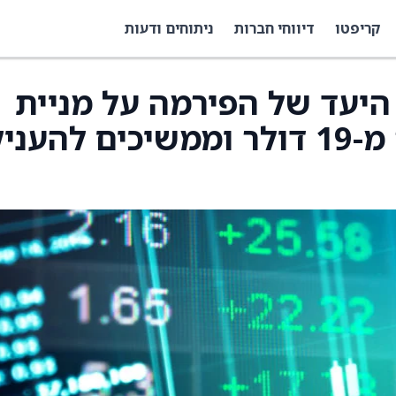
קריפטו
דיווחי חברות
ניתוחים ודעות
יר היעד של הפירמה על מניית
Lyft (LYFT) ל-17 דולר מ-19 דולר וממשיכים להענ