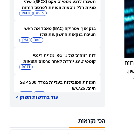
תשכחו לרגע מספייס אקס (SPCX): שתי
מניות חלל נוספות צפויות לפרסם דוחות
ב-10 באוגוסט
ASTS
RKLB
בנק אוף אמריקה (BAC) מאבד את ראש
חטיבת בנקאות ההשקעות שלו
JPM
BAC
דוח רווחים של RGTI: מניית ריגטי
קומפיוטינג יורדת לאחר פרסום תוצאות
ר המאוחר, כנראה בגלל החמצה בהיקף הנסיעות ברבעון הרביעי, תחזית EBITDA (רווח
הרבעון השני
RGTI
ן.
ן
המניות המובילות בעליות במדד S&P 500
היום, 8/6/26
QQQ
DIA
עוד בחדשות השוק >
מניית פאראמונט סקיידנס
(NASDAQ:PSKY) מזנקת לאחר שעסקת
הכי נקראות
המיזוג קיבלה אישור בבריטניה
WBD
PSKY