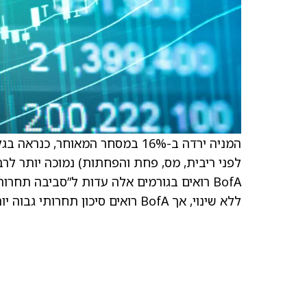
לפני ריבית, מס, פחת והפחתות) נמוכה יותר לרבע
ללא שינוי, אך BofA רואים סיכון תחרותי גבוה יותר מול Uber (UBER), הוסיף האנליסט.