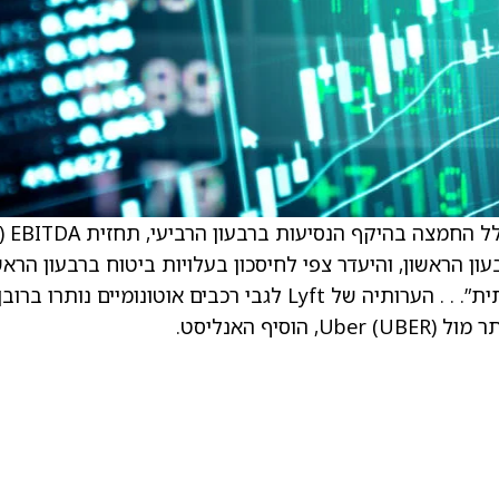
המניה ירדה ב-16% במסח
ון הראשון, והיעדר צפי לחיסכון בעלויות ביטוח ברבעון הראשו
BofA רואים בגורמים אלה עדות ל”סביבה תחרותית”. . . הערותיה של Lyft לגבי רכבים אוטונומיים נותרו ברוב