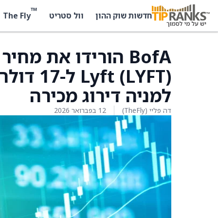
™
The Fly
חדשות שוק ההון
וול סטריט
BofA הורידו את מח
למניה דירוג מכירה
דה פליי (TheFly)
12 בפברואר 2026