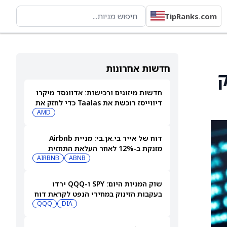
TipRanks.com
חדשות אחרונות
יק
חדשות מיזוגים ורכישות: אדוונסד מיקרו
דיווייסז רוכשת את Taalas כדי לחזק את
מהלך ה-AI inference שלה
AMD
דוח של אייר בי.אן.בי: מניית Airbnb
מזנקת ב-12% לאחר העלאת התחזית
AIRBNB
ABNB
שוק המניות היום: SPY ו-QQQ ירדו
בעקבות הזינוק במחירי הנפט לקראת דוח
התעסוקה המרכזי
DIA
QQQ