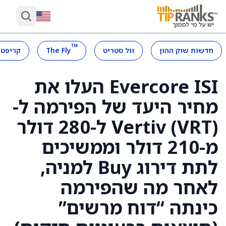
™
חדשות שוק ההון
וול סטריט
The Fly
קריפטו
Evercore ISI העלו את
מחיר היעד של הפירמה ל-
Vertiv (VRT) ל-280 דולר
מ-210 דולר וממשיכים
לתת דירוג Buy למניה,
לאחר מה שהפירמה
כינתה “דוח מרשים”