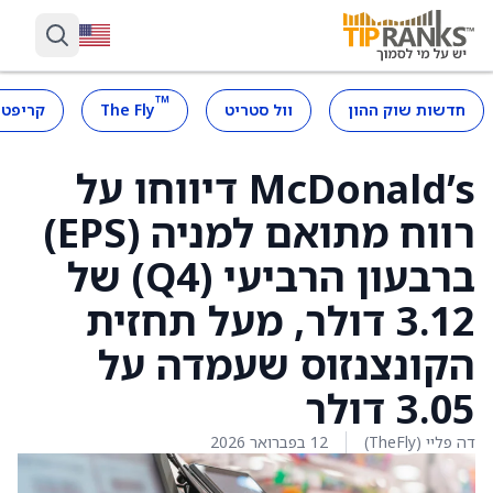
™
חדשות שוק ההון
וול סטריט
The Fly
קריפטו
McDonald’s דיווחו על
רווח מתואם למניה (EPS)
ברבעון הרביעי (Q4) של
3.12 דולר, מעל תחזית
הקונצנזוס שעמדה על
3.05 דולר
דה פליי (TheFly)
12 בפברואר 2026