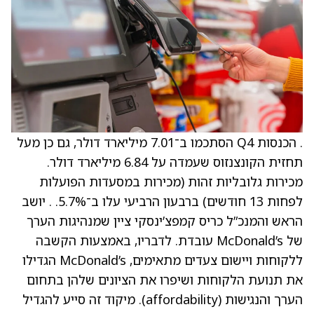
. הכנסות Q4 הסתכמו ב־7.01 מיליארד דולר, גם כן מעל
תחזית הקונצנזוס שעמדה על 6.84 מיליארד דולר.
מכירות גלובליות זהות (מכירות במסעדות הפועלות
לפחות 13 חודשים) ברבעון הרביעי עלו ב־5.7%. . יושב
הראש והמנכ”ל כריס קמפצ’ינסקי ציין שמנהיגות הערך
של McDonald’s עובדת. לדבריו, באמצעות הקשבה
ללקוחות ויישום צעדים מתאימים, McDonald’s הגדילו
את תנועת הלקוחות ושיפרו את הציונים שלהן בתחום
הערך והנגישות (affordability). מיקוד זה סייע להגדיל