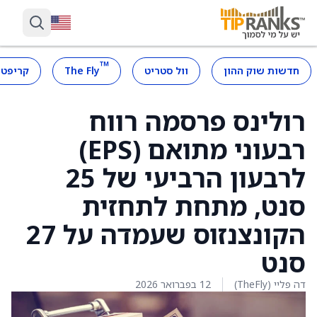
™
חדשות שוק ההון
וול סטריט
The Fly
קריפטו
רולינס פרסמה רווח
רבעוני מתואם (EPS)
לרבעון הרביעי של 25
סנט, מתחת לתחזית
הקונצנזוס שעמדה על 27
סנט
דה פליי (TheFly)
12 בפברואר 2026