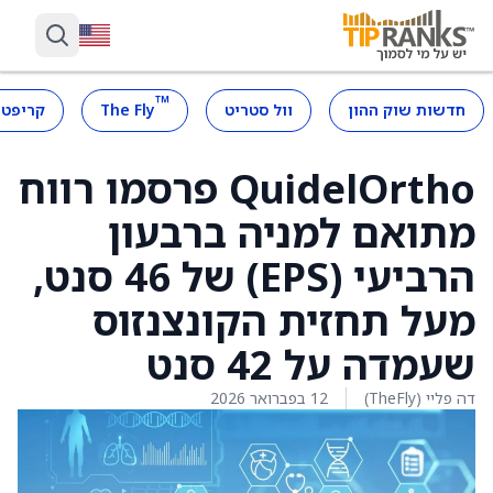
™
חדשות שוק ההון
וול סטריט
The Fly
קריפטו
QuidelOrtho פרסמו רווח
מתואם למניה ברבעון
הרביעי (EPS) של 46 סנט,
מעל תחזית הקונצנזוס
שעמדה על 42 סנט
דה פליי (TheFly)
12 בפברואר 2026