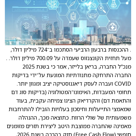
. ההכנסות ברבעון הרביעי הסתכמו ב־724 מיליון דולר,
מעל תחזית הקונצנזוס שעמדה על 700.09 מיליון דולר. .
מנכ”ל החברה, בריאן בלייזר, אמר כי בשנת 2025
החברה התרחקה מתנודתיות המונעת על־ידי בדיקות
COVID ועברה לעסק דיאגנוסטיקה יציב ומגוון יותר.
תחומי המעבדות, האימונו־המטולוגיה (בדיקות סוג דם
והתאמת דם) והקרדיאק הציגו צמיחה עקבית, בעוד
שמאמצי התייעלות וחיסכון בעלויות הובילו להתרחבות
משמעותית של שולי הרווח. כתוצאה מכך, ההנהלה
מאמינה שהחברה ממוצבת היטב ליצירת תזרים מזומנים
חופשי (Free Cash Flow) חזק בהרבה בשנת 2026,