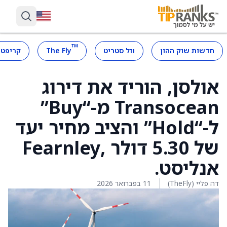
™
חדשות שוק ההון
וול סטריט
The Fly
קריפטו
אולסן, הוריד את דירוג
Transocean מ-“Buy”
ל-“Hold” והציב מחיר יעד
של 5.30 דולר ,Fearnley
אנליסט.
דה פליי (TheFly)
11 בפברואר 2026