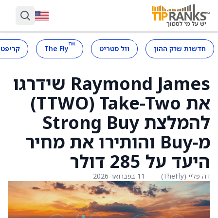
™
חדשות שוק ההון
וול סטריט
The Fly
קריפטו
Raymond James שידרגו
את Take-Two ‏(TTWO)
להמלצת Strong Buy
מ‑Buy והותירו את מחיר
היעד על 285 דולר
דה פליי (TheFly)
11 בפברואר 2026