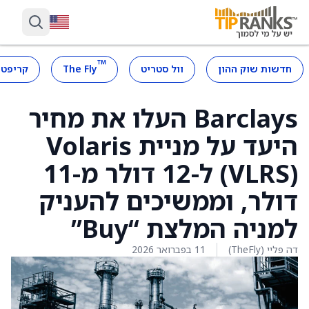
™
חדשות שוק ההון
וול סטריט
The Fly
קריפטו
Barclays העלו את מחיר
היעד על מניית Volaris
(VLRS) ל-12 דולר מ-11
דולר, וממשיכים להעניק
למניה המלצת “Buy”
דה פליי (TheFly)
11 בפברואר 2026