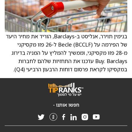
בנימין תוירר, אנליסט ב-Barclays, הוריד את מחיר היעד
של הפירמה על Becle (BCCLF) ל-26 פזו מקסיקני
מ-28 פזו מקסיקני, וממשיך להמליץ על המניה בדירוג
Buy. Barclays עדכנו את התחזיות שלהם לחברות
במקסיקו לקראת פרסום דוחות הרבעון הרביעי (Q4).
חפשו אותנו -