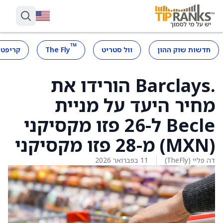
™
חדשות שוק ההון
וול סטריט
The Fly
קריפטו
.Barclays הורידו את
מחיר היעד על מניית
Becle ל-26 פזו מקסיקני
(MXN) מ-28 פזו מקסיקני
דה פליי (TheFly)
11 בפברואר 2026