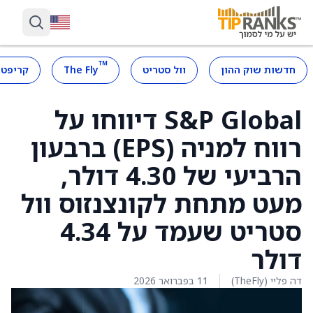
™
חדשות שוק ההון
וול סטריט
The Fly
קריפטו
S&P Global דיווחו על
רווח למניה (EPS) ברבעון
הרביעי של 4.30 דולר,
מעט מתחת לקונצנזוס וול
סטריט שעמד על 4.34
דולר
דה פליי (TheFly)
11 בפברואר 2026