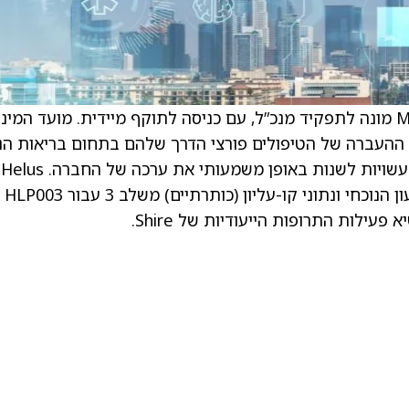
. Helus Pharma ‏(HELP) הודיעו כי Michael Cola מונה לתפקיד מנכ”ל, עם כניסה לתוקף מיידית. מועד המינ
 מקדמים את אמצעי ההעברה של הטיפולים פורצי הדרך שלהם בתחום בריאות 
לקראת אבני דרך קליניות ותאגידיות מרכזיות, שעשויות לשנות באופן משמעותי את ערכה של החברה. Helus
מצפים לפרסם נתוני שלב 2 עבור HLP004 ברבעון הנוכחי ונתוני קו-עליון (כותרתיים) משלב 3 עבור HLP003