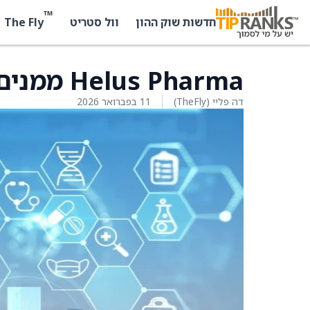
™
The Fly
חדשות שוק ההון
וול סטריט
Helus Pharma ממנים את Cola למנכ”ל
דה פליי (TheFly)
11 בפברואר 2026