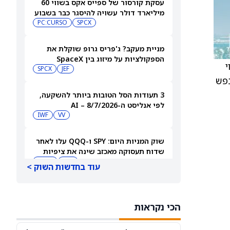
עסקת קורסור של ספייס אקס בשווי 60
מיליארד דולר עשויה להיסגר כבר בשבוע
הבא… אבל המותג Cursor עלול להיעלם
SPCX
PC:CURSO
מניית מעקב? ג'פריס גרופ שוקלת את
הספקולציות על מיזוג בין SpaceX
וי
לטסלה
JEF
SPCX
הנפש
3 תעודות הסל הטובות ביותר להשקעה,
לפי אנליסט ה-AI – 8/7/2026
IWF
VV
שוק המניות היום: SPY ו-QQQ עלו לאחר
שדוח תעסוקה מאכזב שינה את ציפיות
הריבית
DIA
QQQ
עוד בחדשות השוק >
מניות מחשוב קוונטי מזנקות כשוושינגטון
בוחנת הגדלת המימון ב-68%
הכי נקראות
QBTS
IONQ