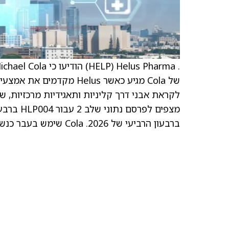
של Cola מגיע כאשר Helus
ברבעון הרביעי של 2026. Cola שימש בעבר כנשיא פעילות התרופות הייעודיות של Shire.