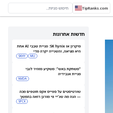
TipRanks.com
חדשות אחרונות
מיקרון או SK hynix: מניית שבבי AI אחת
היא מציאה, והשנייה יקרה מדי
SKHY
MU
"משחקת באש": משקיע מזהיר לגבי
מניית אנבידיה
NVDA
שורטיסטים על ספייס אקס חוטפים מכה
— הנה מה שג'יי פי מורגן רואה בהמשך
SPCX