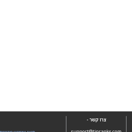
צרו קשר -
support@tipranks.com
תנאי שימוש
•
מדיניות