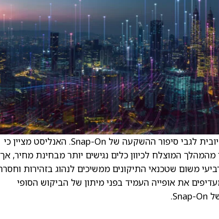
. . ב‑Roth Capital ממשיכים להחזיק בתחזית חיובית לגבי סיפור ההשקעה של Snap-On. האנליסט מציין כי
To) של Snap-On נהנה בעבר מהמהלך המוצלח לכיוון כלים נגישים יותר מבחינת מחיר, אך
יעי משום שטכנאי התיקונים ממשיכים לנהוג בזהירות וחסרה
ד מציינים ב‑Roth Capital כי הם מעדיפים את אופייה העמיד בפני מיתון של הביקוש הסופי