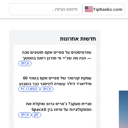
TipRanks.com
חדשות אחרונות
שורטיסטים על ספייס אקס חוטפים מכה
— הנה מה שג'יי פי מורגן רואה בהמשך
SPCX
עסקת קורסור של ספייס אקס בשווי 60
מיליארד דולר עשויה להיסגר כבר בשבוע
הבא… אבל המותג Cursor עלול להיעלם
SPCX
PC:CURSO
מניית מעקב? ג'פריס גרופ שוקלת את
הספקולציות על מיזוג בין SpaceX
לטסלה
JEF
SPCX