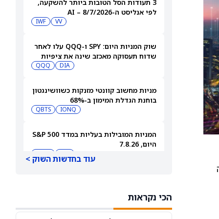
3 תעודות הסל הטובות ביותר להשקעה,
לפי אנליסט ה-AI – 8/7/2026
IWF
VV
שוק המניות היום: SPY ו-QQQ עלו לאחר
שדוח תעסוקה מאכזב שינה את ציפיות
הריבית
DIA
QQQ
מניות מחשוב קוונטי מזנקות כשוושינגטון
בוחנת הגדלת המימון ב-68%
QBTS
IONQ
המניות המובילות בעליות במדד S&P 500
היום, 7.8.26
QQQ
DIA
עוד בחדשות השוק >
האם העסקה בבריטניה מבשרת צרות?
מניית פאראמונט סקיידנס
הכי נקראות
(NASDAQ:PSKY) עלתה בכל זאת
WBD
PSKY