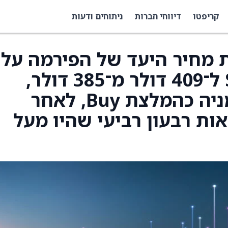
קריפטו
דיווחי חברות
ניתוחים ודעות
Ro העלו את מחיר היעד של הפירמה על
מניית Snap-On (SNA) ל־409 דולר מ־385 דולר,
וממשיכים לדרג את המניה כהמלצת Buy, לאחר
יגו תוצאות רבעון רביעי שהיו מעל