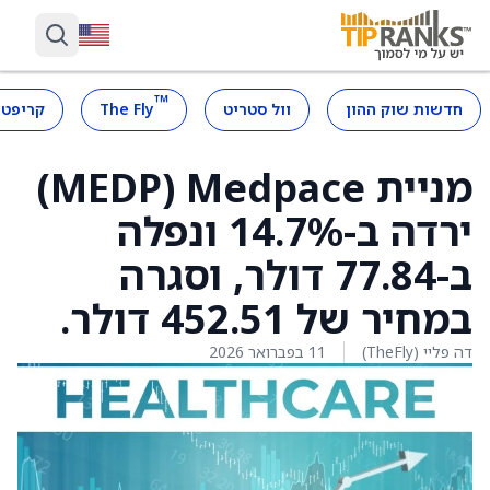
™
חדשות שוק ההון
וול סטריט
The Fly
קריפטו
מניית Medpace ‏(MEDP)
ירדה ב-14.7% ונפלה
ב-77.84 דולר, וסגרה
במחיר של 452.51 דולר.
דה פליי (TheFly)
11 בפברואר 2026