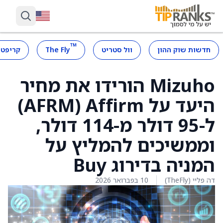
™
חדשות שוק ההון
וול סטריט
The Fly
קריפטו
Mizuho הורידו את מחיר
היעד על Affirm ‏(AFRM)
ל-95 דולר מ-114 דולר,
וממשיכים להמליץ על
המניה בדירוג Buy
דה פליי (TheFly)
10 בפברואר 2026