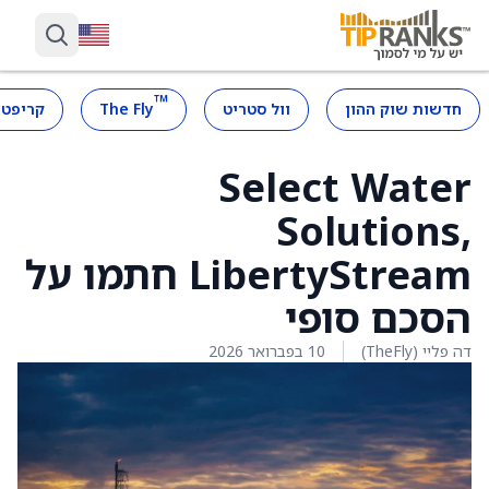
™
חדשות שוק ההון
וול סטריט
The Fly
קריפטו
Select Water
Solutions,
LibertyStream חתמו על
הסכם סופי
דה פליי (TheFly)
10 בפברואר 2026