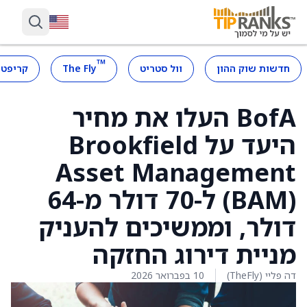
™
חדשות שוק ההון
וול סטריט
The Fly
קריפטו
BofA העלו את מחיר
היעד על Brookfield
Asset Management
‏(BAM) ל-70 דולר מ-64
דולר, וממשיכים להעניק
מניית דירוג החזקה
דה פליי (TheFly)
10 בפברואר 2026