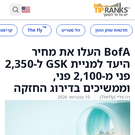
™
חדשות שוק ההון
וול סטריט
The Fly
קריפטו
BofA העלו את מחיר
היעד למניית GSK ל‑2,350
פני מ‑2,100 פני,
וממשיכים בדירוג החזקה
דה פליי (TheFly)
10 בפברואר 2026