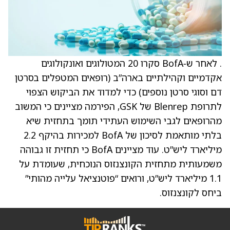
. לאחר ש‑BofA סקרו 20 המטולוגים ואונקולוגים
אקדמיים וקהילתיים בארה”ב (רופאים המטפלים בסרטן
דם וסוגי סרטן נוספים) כדי למדוד את הביקוש הצפוי
לתרופת Blenrep של GSK, הפירמה מציינים כי המשוב
מהרופאים לגבי השימוש העתידי תומך בתחזית שיא
בלתי מותאמת לסיכון של BofA למכירות בהיקף 2.2
מיליארד ליש”ט. עוד מציינים BofA כי תחזית זו גבוהה
משמעותית מתחזית הקונצנזוס הנוכחית, שעומדת על
1.1 מיליארד ליש”ט, ורואים “פוטנציאל עלייה מהותי”
ביחס לקונצנזוס.