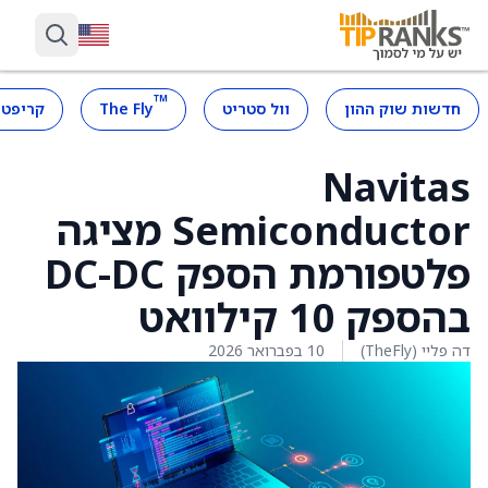
™
חדשות שוק ההון
וול סטריט
The Fly
קריפטו
Navitas
Semiconductor מציגה
פלטפורמת הספק DC-DC
בהספק 10 קילוואט
דה פליי (TheFly)
10 בפברואר 2026