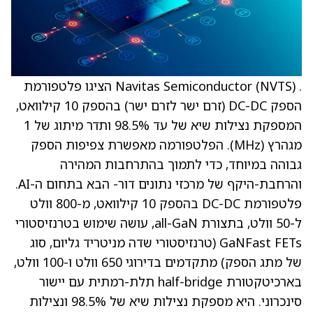
. Navitas Semiconductor (NVTS) הציגו פלטפורמת
הספק DC-DC (זרם ישר לזרם ישר) בהספק 10 קילוואט,
המספקת נצילות שיא של עד 98.5% ותדר מיתוג של 1
מגהרץ (MHz). הפלטפורמה מאפשרת צפיפות הספק
גבוהה במיוחד, כדי לתמוך בהתרחבות המהירה
והרחבת-היקף של מרכזי נתונים דור- הבא בתחום ה-AI.
פלטפורמת DC-DC בהספק 10 קילוואט, מ-800 וולט
ל-50 וולט, בתצורת all-GaN, עושה שימוש בטרנזיסטורי
GaNFast FETs (טרנזיסטורי שדה מניטריד גליום, סוג
של מתג הספק) מתקדמים בדירוגי 650 וולט ו-100 וולט,
בארכיטקטורת half-bridge תלת-רמתית עם יישור
סינכרוני. היא מספקת נצילות שיא של 98.5% ונצילות