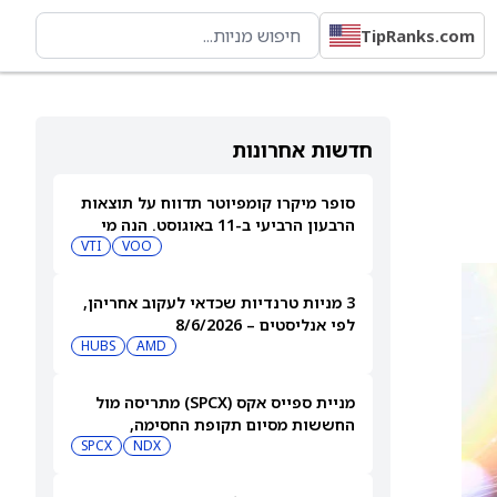
TipRanks.com
חדשות אחרונות
סופר מיקרו קומפיוטר תדווח על תוצאות
הרבעון הרביעי ב-11 באוגוסט. הנה מי
מחזיק במניית SMCI
VOO
VTI
3 מניות טרנדיות שכדאי לעקוב אחריהן,
לפי אנליסטים – 8/6/2026
HUBS
AMD
מניית ספייס אקס (SPCX) מתריסה מול
החששות מסיום תקופת החסימה,
ומטפסת לאחר שחרור 911 מיליון מניות
NDX
SPCX