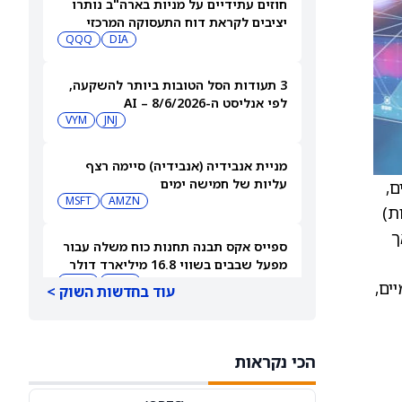
חוזים עתידיים על מניות בארה"ב נותרו
יציבים לקראת דוח התעסוקה המרכזי
QQQ
DIA
3 תעודות הסל הטובות ביותר להשקעה,
לפי אנליסט ה-AI – 8/6/2026
VYM
JNJ
מניית אנבידיה (אנבידיה) סיימה רצף
עליות של חמישה ימים
ם,
MSFT
AMZN
הפחתות)
 אך
ספייס אקס תבנה תחנות כוח משלה עבור
מפעל שבבים בשווי 16.8 מיליארד דולר
SPCX
INTC
יים,
עוד בחדשות השוק >
חדשות מיזוגים ורכישות: אדוונסד מיקרו
דיווייסז רוכשת את Taalas כדי לחזק את
הכי נקראות
מהלך ה-AI inference שלה
AMD