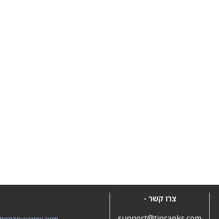
צרו קשר -
support@tipranks.com
תנאי שימוש
•
מדיניות