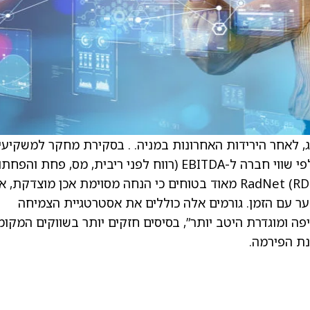
 לאחר הירידות האחרונות במניה. . בסקירת מחקר למשקיעי
Raymond James כותבים כי Lumexa נסחרת לפי שווי חברה ל-EBITDA (רווח לפני ריבית, מס, פחת ו
הנמוך פי שישה מזה של RadNet (RDNT). Raymond James מאוד בטוחים כי הנחה מסוימת אכן מוצדקת,
ער עם הזמן. גורמים אלה כוללים את אסטרטגיית הצמיחה
מתארים כ”עדיפה ומוגדרת היטב יותר”, בסיסים חזקים יותר בשווקים המקומ
נת הפירמה.