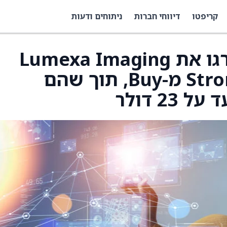
קריפטו
דיווחי חברות
ניתוחים ודעות
Raymond James שדרגו את Lumexa Imaging
(LMRI) לדירוג Strong Buy מ-Buy, תוך שהם
2 דולר