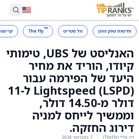
™
חדשות שוק ההון
וול סטריט
The Fly
קריפטו
האנליסט של UBS, טימותי
קיודו, הוריד את מחיר
היעד של הפירמה עבור
Lightspeed (LSPD) ל‑11
דולר מ‑14.50 דולר,
וממשיך לייחס למניה
דירוג החזקה.
דה פליי (TheFly)
7 בפברואר 2026