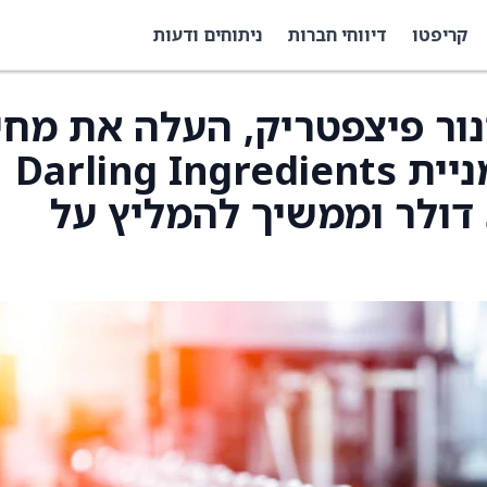
קריפטו
דיווחי חברות
ניתוחים ודעות
סט של BofA, קונור פיצפטריק, העלה את מח
היעד של הפירמה על מניית Darling Ingredients
(DAR) ל־60 דולר מ־50 דולר וממשיך להמליץ על