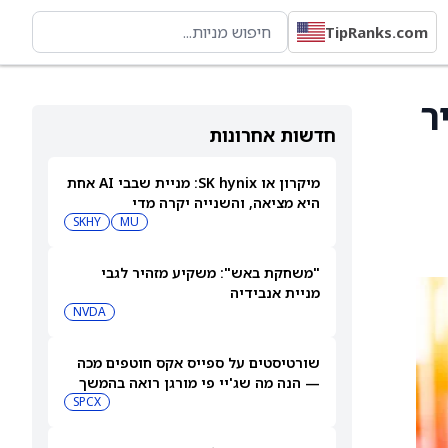
TipRanks.com
יר
חדשות אחרונות
מיקרון או SK hynix: מניית שבבי AI אחת
היא מציאה, והשנייה יקרה מדי
SKHY
MU
"משחקת באש": משקיע מזהיר לגבי
מניית אנבידיה
NVDA
שורטיסטים על ספייס אקס חוטפים מכה
— הנה מה שג'יי פי מורגן רואה בהמשך
SPCX