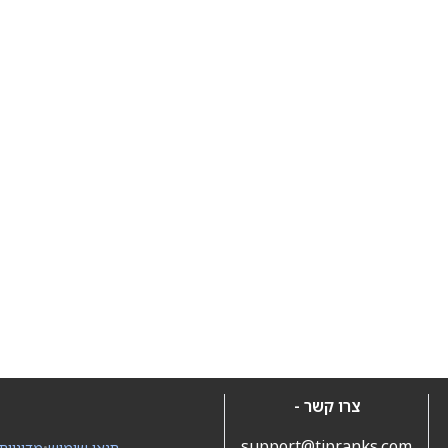
צרו קשר -
support@tipranks.com
תנאי שימוש
•
מדיניות