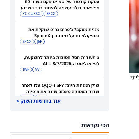
עסקת קורסור של ספייס אקס בשווי 60
מיליארד דולר עשויה להיסגר כבר בשבוע
הבא… אבל המותג Cursor עלול להיעלם
SPCX
PC:CURSO
מניית מעקב? ג'פריס גרופ שוקלת את
הספקולציות על מיזוג בין SpaceX
לטסלה
JEF
SPCX
3 תעודות הסל הטובות ביותר להשקעה,
לפי אנליסט ה-AI – 8/7/2026
IWF
VV
וני
שוק המניות היום: SPY ו-QQQ עלו לאחר
שדוח תעסוקה מאכזב שינה את ציפיות
הריבית
DIA
QQQ
עוד בחדשות השוק >
מניות מחשוב קוונטי מזנקות כשוושינגטון
בוחנת הגדלת המימון ב-68%
הכי נקראות
QBTS
IONQ