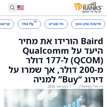
™
חדשות שוק ההון
וול סטריט
The Fly
קריפטו
Baird הורידו את מחיר
היעד על Qualcomm
(QCOM) ל-177 דולר
מ-200 דולר, אך שמרו על
דירוג “Buy” למניה
דה פליי (TheFly)
7 בפברואר 2026